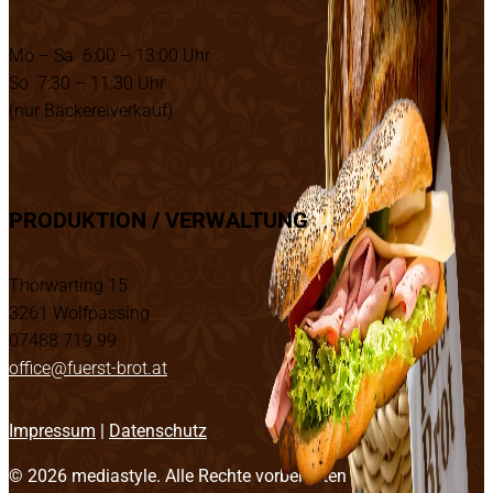
Mo – Sa 6:00 – 13:00 Uhr
So 7:30 – 11:30 Uhr
(nur Bäckereiverkauf)
PRODUKTION / VERWALTUNG
Thorwarting 15
3261 Wolfpassing
07488 719 99
office@fuerst-brot.at
Impressum
|
Datenschutz
© 2026
mediastyle
. Alle Rechte vorbehalten