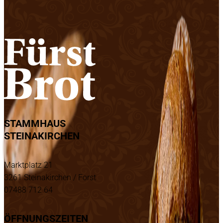
STAMMHAUS
STEINAKIRCHEN
Marktplatz 21
3261 Steinakirchen / Forst
07488 712 64
ÖFFNUNGSZEITEN