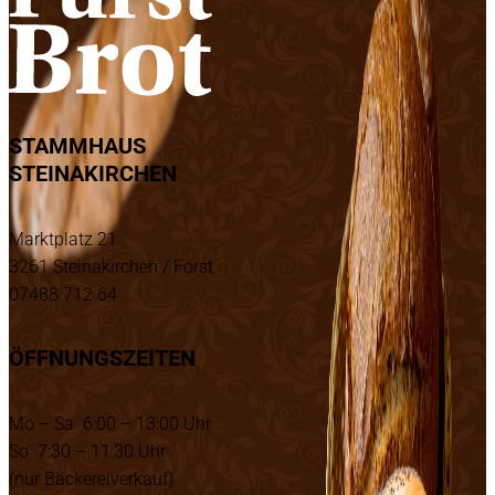
STAMMHAUS
STEINAKIRCHEN
Marktplatz 21
3261 Steinakirchen / Forst
07488 712 64
ÖFFNUNGSZEITEN
Mo – Sa 6:00 – 13:00 Uhr
So 7:30 – 11:30 Uhr
(nur Bäckereiverkauf)