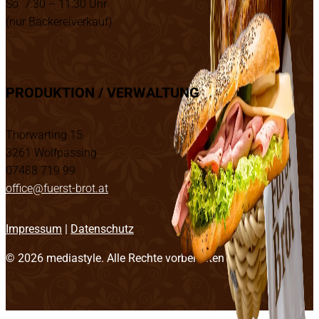
So 7:30 – 11:30 Uhr
(nur Bäckereiverkauf)
PRODUKTION / VERWALTUNG
Thorwarting 15
3261 Wolfpassing
07488 719 99
office@fuerst-brot.at
Impressum
|
Datenschutz
© 2026
mediastyle
. Alle Rechte vorbehalten