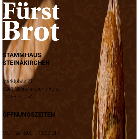
STAMMHAUS
STEINAKIRCHEN
Marktplatz 21
3261 Steinakirchen / Forst
07488 712 64
ÖFFNUNGSZEITEN
Mo – Sa 6:00 – 13:00 Uhr