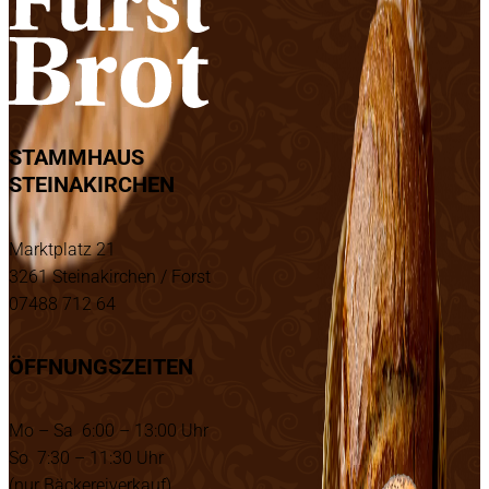
STAMMHAUS
STEINAKIRCHEN
Marktplatz 21
3261 Steinakirchen / Forst
07488 712 64
ÖFFNUNGSZEITEN
Mo – Sa 6:00 – 13:00 Uhr
So 7:30 – 11:30 Uhr
(nur Bäckereiverkauf)